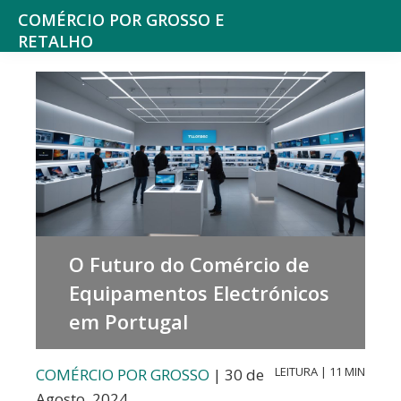
Saltar
Skip
COMÉRCIO POR GROSSO E
para
to
RETALHO
Espaço
o
main
de
menu
content
reflexão
principal
sobre
o
Comércio
O Futuro do Comércio de
Equipamentos Electrónicos
em Portugal
LEITURA | 11 MIN
COMÉRCIO POR GROSSO
| 30 de
Agosto, 2024