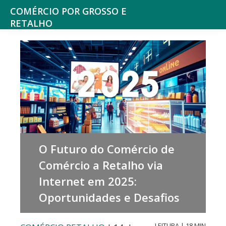
Saltar
Skip
COMÉRCIO POR GROSSO E
para
to
RETALHO
Espaço
o
main
de
menu
content
reflexão
principal
sobre
o
Comércio
O Futuro do Comércio de
Comércio a Retalho via
Internet em 2025:
Oportunidades e Desafios
LEITURA | 18 MIN