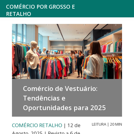
Saltar
Skip
COMÉRCIO POR GROSSO E
para
to
RETALHO
Espaço
o
main
de
menu
content
reflexão
principal
sobre
o
Comércio
Comércio de Vestuário:
Tendências e
Oportunidades para 2025
LEITURA | 20 MIN
COMÉRCIO RETALHO
| 12 de
Agosto, 2025 | Revisto a 6 de