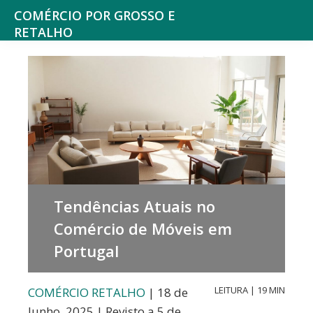
Saltar
Skip
COMÉRCIO POR GROSSO E
para
to
RETALHO
Espaço
o
main
de
menu
content
reflexão
principal
sobre
o
Comércio
Tendências Atuais no
Comércio de Móveis em
Portugal
LEITURA | 19 MIN
COMÉRCIO RETALHO
| 18 de
Junho, 2025 | Revisto a 5 de