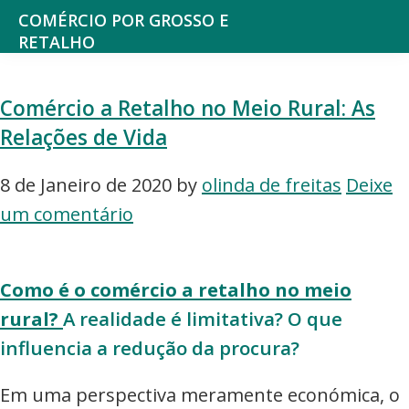
Saltar
Skip
COMÉRCIO POR GROSSO E
para
to
RETALHO
Espaço
o
main
de
menu
content
Comércio a Retalho no Meio Rural: As
reflexão
principal
Relações de Vida
sobre
o
8 de Janeiro de 2020
by
olinda de freitas
Deixe
Comércio
um comentário
Como é o comércio a retalho no meio
rural?
A realidade é limitativa? O que
influencia a redução da procura?
Em uma perspectiva meramente económica, o