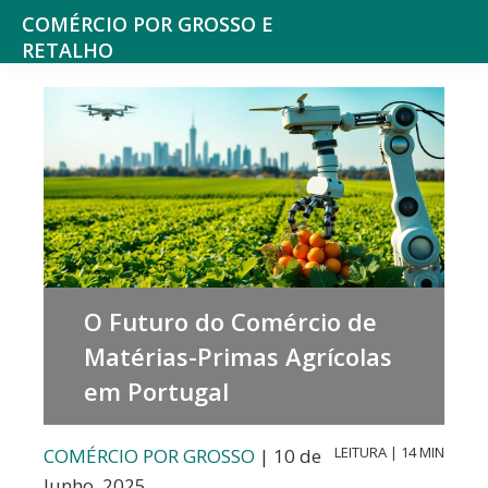
Saltar
Skip
COMÉRCIO POR GROSSO E
para
to
RETALHO
Espaço
o
main
de
menu
content
reflexão
principal
sobre
o
Comércio
O Futuro do Comércio de
Matérias-Primas Agrícolas
em Portugal
LEITURA | 14 MIN
COMÉRCIO POR GROSSO
| 10 de
Junho, 2025