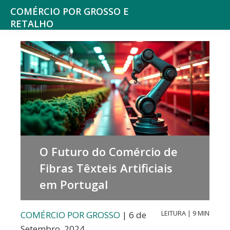
Saltar
Skip
COMÉRCIO POR GROSSO E
para
to
RETALHO
Espaço
o
main
de
menu
content
reflexão
principal
sobre
o
Comércio
O Futuro do Comércio de
Fibras Têxteis Artificiais
em Portugal
LEITURA | 9 MIN
COMÉRCIO POR GROSSO
| 6 de
Setembro, 2024