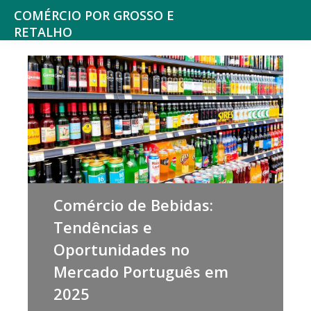
Saltar
Skip
COMÉRCIO POR GROSSO E
para
to
RETALHO
Espaço
o
main
de
menu
content
reflexão
principal
sobre
o
Comércio
Comércio de Bebidas:
Tendências e
Oportunidades no
Mercado Português em
2025