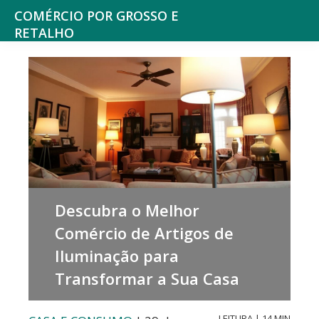
Saltar
Skip
COMÉRCIO POR GROSSO E
para
to
RETALHO
Espaço
o
main
de
menu
content
reflexão
principal
sobre
o
Comércio
Descubra o Melhor
Comércio de Artigos de
Iluminação para
Transformar a Sua Casa
LEITURA | 14 MIN