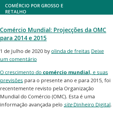
Saltar
Skip
COMÉRCIO POR GROSSO E
para
to
RETALHO
Espaço
o
main
de
menu
content
Comércio Mundial: Projecções da OMC
reflexão
principal
para 2014 e 2015
sobre
o
1 de Julho de 2020
by
olinda de freitas
Deixe
Comércio
um comentário
O crescimento do
comércio mundial,
e suas
previsões
para o presente ano e para 2015, foi
recentemente revisto pela Organização
Mundial do Comércio (OMC). Esta é uma
informação avançada pelo
site
Dinheiro Digital
.