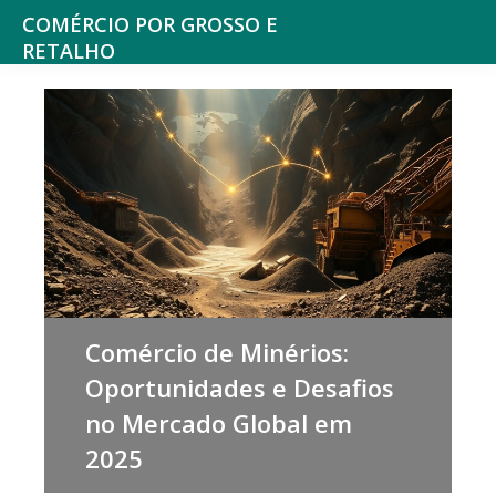
Saltar
Skip
COMÉRCIO POR GROSSO E
para
to
RETALHO
Espaço
o
main
de
menu
content
reflexão
principal
sobre
o
Comércio
Comércio de Minérios:
Oportunidades e Desafios
no Mercado Global em
2025