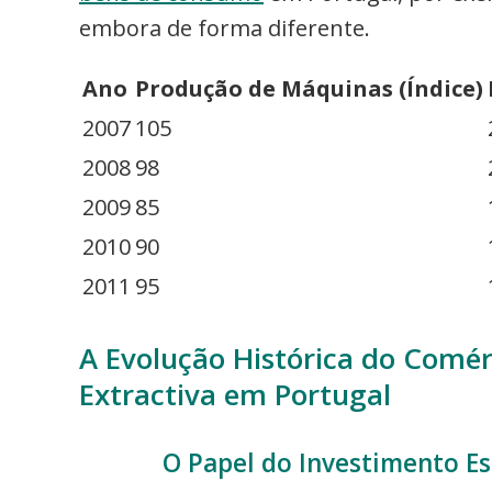
embora de forma diferente.
Ano
Produção de Máquinas (Índice)
2007
105
2008
98
2009
85
2010
90
2011
95
A Evolução Histórica do Comér
Extractiva em Portugal
O Papel do Investimento Es