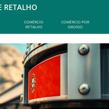
E RETALHO
Pesquisar
neste
website
COMÉRCIO
COMÉRCIO POR
RETALHO
GROSSO