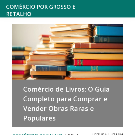
Saltar
Skip
COMÉRCIO POR GROSSO E
para
to
RETALHO
Espaço
o
main
de
menu
content
reflexão
principal
sobre
o
Comércio
Comércio de Livros: O Guia
Completo para Comprar e
Vender Obras Raras e
Populares
LEITURA | 17 MIN