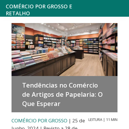
Saltar
Skip
COMÉRCIO POR GROSSO E
para
to
RETALHO
Espaço
o
main
de
menu
content
reflexão
principal
sobre
o
Comércio
Tendências no Comércio
de Artigos de Papelaria: O
Que Esperar
LEITURA | 11 MIN
COMÉRCIO POR GROSSO
| 25 de
Junho, 2024 | Revisto a 28 de