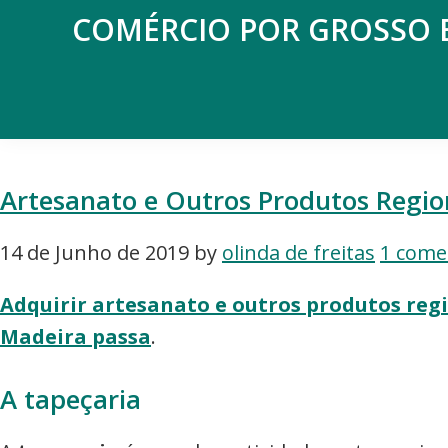
Saltar
Skip
COMÉRCIO POR GROSSO 
para
to
Espaço
o
main
de
menu
content
reflexão
principal
sobre
o
Artesanato e Outros Produtos Region
Comércio
14 de Junho de 2019
by
olinda de freitas
1 come
Adquirir artesanato e outros produtos regi
Madeira passa
.
A tapeçaria