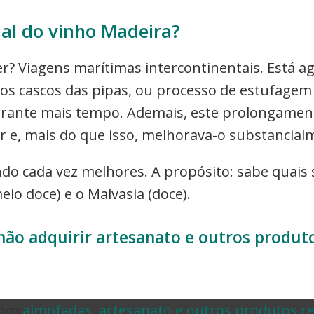
ial do vinho Madeira?
er? Viagens marítimas intercontinentais. Está
 cascos das pipas, ou processo de estufagem 
durante mais tempo. Ademais, este prolongamen
 e, mais do que isso, melhorava-o substancial
do cada vez melhores. A propósito: sabe quais s
eio doce) e o Malvasia (doce).
e não adquirir artesanato e outros produ
om:
almofadas
,
artesanato e outros produtos re