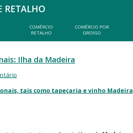
E RETALHO
Pesquisar
neste
website
COMÉRCIO
COMÉRCIO POR
RETALHO
GROSSO
ais: Ilha da Madeira
ntário
onais, tais como tapeçaria e vinho Madeira