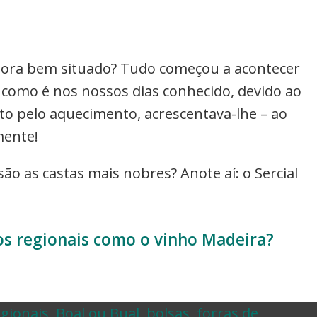
 agora bem situado? Tudo começou a acontecer
como é nos nossos dias conhecido, devido ao
to pelo aquecimento, acrescentava-lhe – ao
mente!
ão as castas mais nobres? Anote aí: o Sercial
tos regionais como o vinho Madeira?
gionais
,
Boal ou Bual
,
bolsas
,
forras de