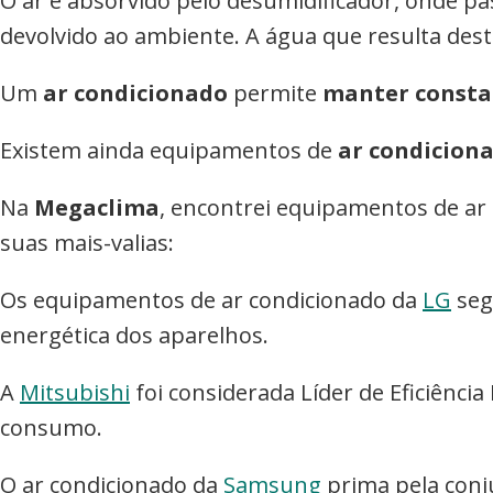
O ar é absorvido pelo desumidificador, onde 
devolvido ao ambiente. A água que resulta des
Um
ar condicionado
permite
manter consta
Existem ainda equipamentos de
ar condiciona
Na
Megaclima
, encontrei equipamentos de ar
suas mais-valias:
Os equipamentos de ar condicionado da
LG
seg
energética dos aparelhos.
A
Mitsubishi
foi considerada Líder de Eficiênci
consumo.
O ar condicionado da
Samsung
prima pela conj