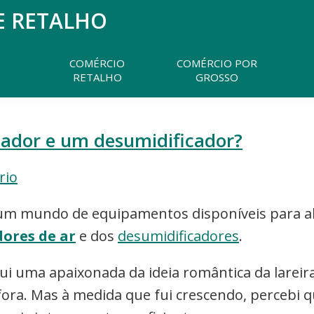
E RETALHO
Pesquisar
neste
website
COMÉRCIO
COMÉRCIO POR
RETALHO
GROSSO
icador e um desumidificador?
rio
um mundo de equipamentos disponíveis para al
dores de ar
e dos
desumidificadores
.
ui uma apaixonada da ideia romântica da lareir
fora. Mas à medida que fui crescendo, percebi 