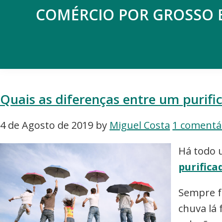
Saltar
Skip
COMÉRCIO POR GROSSO 
para
to
Espaço
o
main
de
menu
content
reflexão
principal
sobre
o
Quais as diferenças entre um purif
Comércio
4 de Agosto de 2019
by
Miguel Costa
1 comentá
Há todo 
purifica
Sempre f
chuva lá 