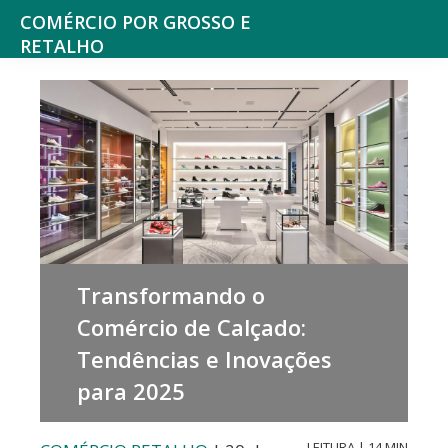
Saltar
Skip
COMÉRCIO POR GROSSO E
para
to
RETALHO
Espaço
o
main
de
menu
content
reflexão
principal
sobre
o
Comércio
Transformando o
Comércio de Calçado:
Tendências e Inovações
para 2025
LEITURA | 14 MIN