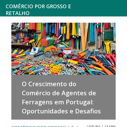
Saltar
Skip
COMÉRCIO POR GROSSO E
para
to
RETALHO
Espaço
o
main
de
menu
content
reflexão
principal
sobre
o
Comércio
O Crescimento do
Comércio de Agentes de
Ferragens em Portugal:
Oportunidades e Desafios
LEITURA | 13 MIN