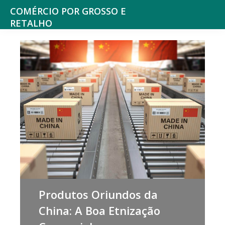
Saltar
Skip
COMÉRCIO POR GROSSO E
para
to
RETALHO
Espaço
o
main
de
menu
content
reflexão
principal
sobre
o
Comércio
Produtos Oriundos da
China: A Boa Etnização